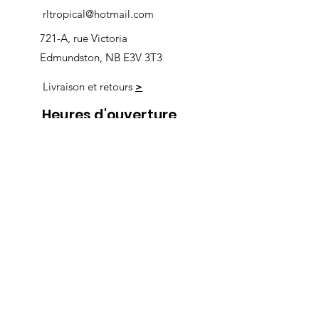
rltropical@hotmail.com
721-A, rue Victoria
Edmundston, NB E3V 3T3
Livraison et retours
>
Heures d'ouverture
Nous
suivre
Lundi 9h00-5h30
Mardi 9h00-5h30
Mercredi 9h00-5h30
Jeudi 9h00-9h00
Vendredi 9h00-9h00