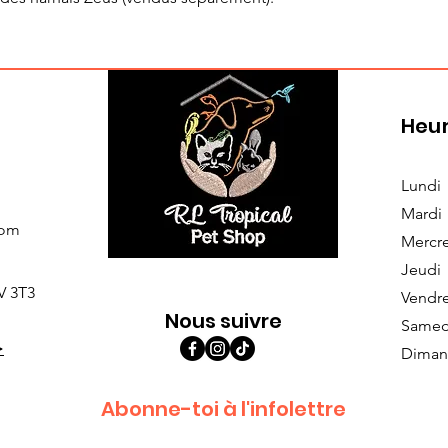
Heur
Lundi
Mardi
com
Mercr
Jeudi
V 3T3
Vendr
Nous suivre
Samed
>
Diman
Abonne-toi à l'infolettre