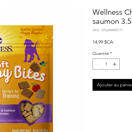
Wellness Ch
saumon 3.5
SKU : 076344890171
Prix
14,99 $CA
Quantité
*
Ajouter au panie