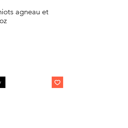
iots agneau et
oz
r