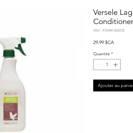
Versele La
Conditione
SKU : 410340 602232
Prix
29,99 $CA
Quantité
*
Ajouter au panie