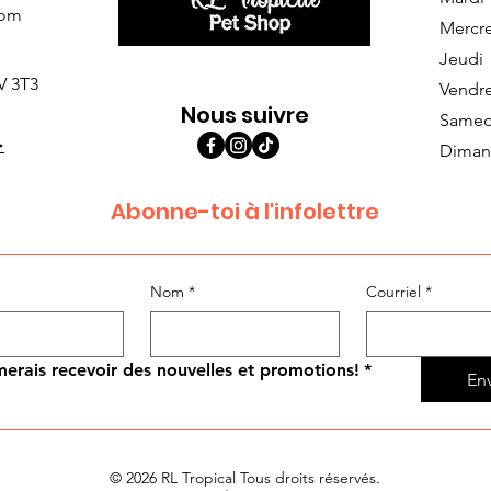
com
Mercr
Jeudi
V 3T3
Vendr
Nous suivre
Samed
>
Diman
Abonne-toi à l'infolettre
Nom
*
Courriel
*
merais recevoir des nouvelles et promotions!
*
En
© 2026 RL Tropical Tous droits réservés.