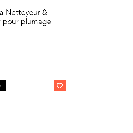
ga Nettoyeur &
r pour plumage
r