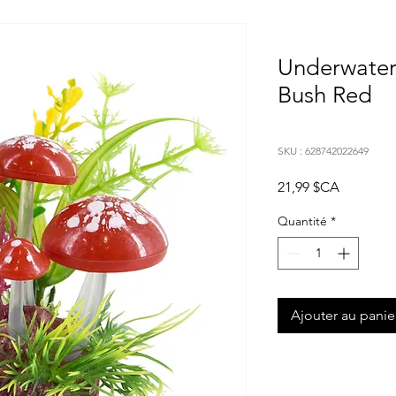
Underwater
Bush Red
SKU : 628742022649
Prix
21,99 $CA
Quantité
*
Ajouter au panie