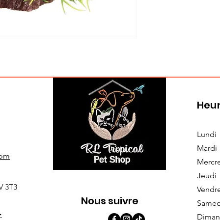
Heur
Lundi
Mardi
com
Mercr
Jeudi
V 3T3
Vendr
Nous suivre
Samed
>
Diman