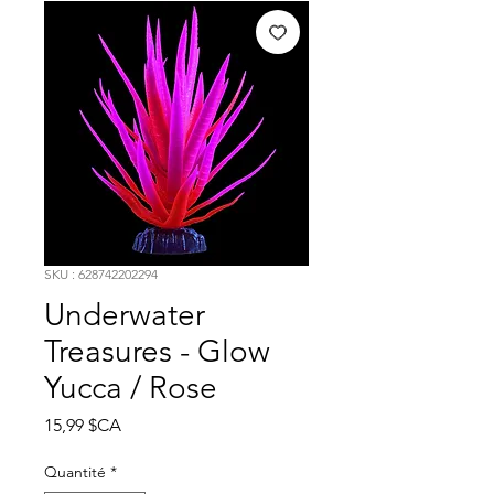
SKU : 628742202294
Underwater
Treasures - Glow
Yucca / Rose
Prix
15,99 $CA
Quantité
*