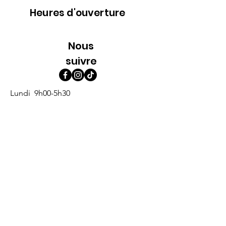
Heures d'ouverture
Nous
suivre
Lundi 9h00-5h30
Mardi 9h00-5h30
Mercredi 9h00-5h30
Jeudi 9h00-9h00
Vendredi 9h00-9h00
Samedi 9h00-5h00
Dimanche 9h00-5h00
Abonne-toi à l'infolettre