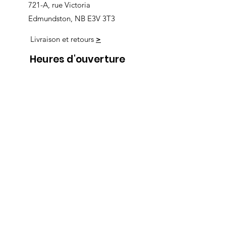
721-A, rue Victoria
Edmundston, NB E3V 3T3
Livraison et retours
>
Heures d'ouverture
Nous
suivre
Lundi 9h00-5h30
Mardi 9h00-5h30
Mercredi 9h00-5h30
Jeudi 9h00-9h00
Vendredi 9h00-9h00
Samedi 9h00-5h00
Dimanche 9h00-5h00