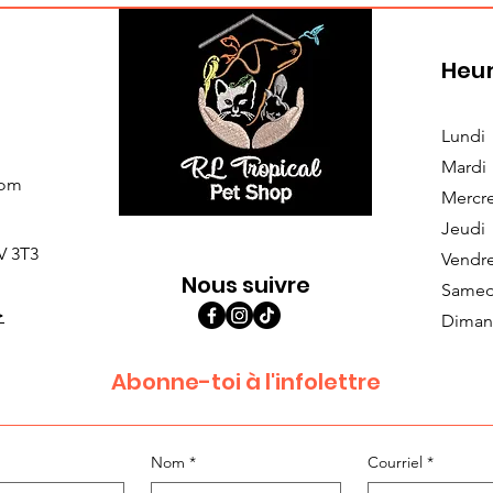
Heur
Lundi
Mardi
com
Mercr
Jeudi
V 3T3
Vendr
Nous suivre
Samed
>
Diman
Abonne-toi à l'infolettre
Nom
*
Courriel
*