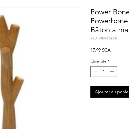
Power Bone
Powerbone
Bâton à ma
SKU : 69293 52537
Prix
17,99 $CA
Quantité
*
Ajouter au panie