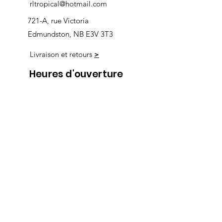
rltropical@hotmail.com
721-A, rue Victoria
Edmundston, NB E3V 3T3
Livraison et retours
>
Heures d'ouverture
Nous
suivre
Lundi 9h00-5h30
Mardi 9h00-5h30
Mercredi 9h00-5h30
Jeudi 9h00-9h00
Vendredi 9h00-9h00