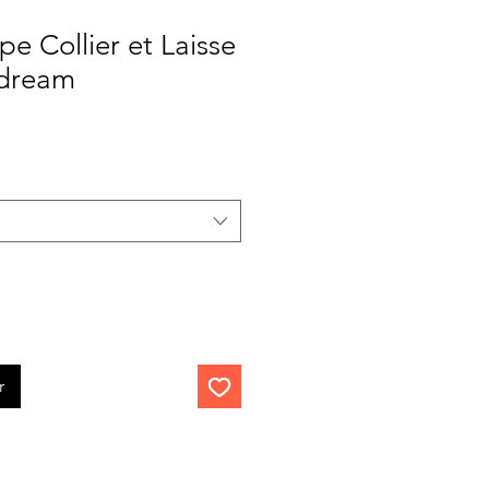
pe Collier et Laisse
ydream
Prix
promotionnel
r