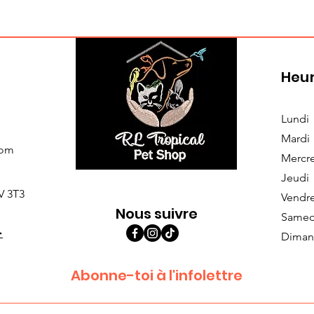
Heur
Lundi
Mardi
com
Mercr
Jeudi
V 3T3
Vendr
Nous suivre
Samed
>
Diman
Abonne-toi à l'infolettre