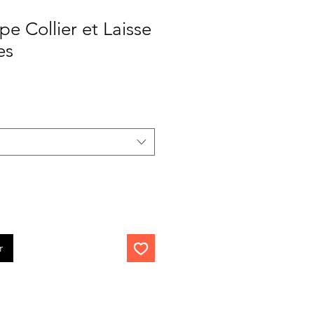
pe Collier et Laisse
es
Prix
promotionnel
r