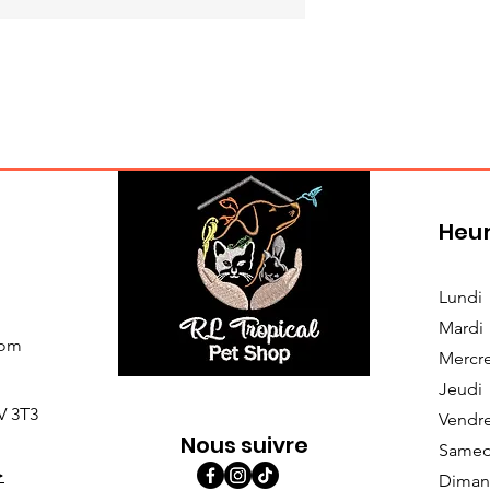
Heur
Lundi
Mardi
com
Mercr
Jeudi
V 3T3
Vendr
Nous suivre
Samed
>
Diman