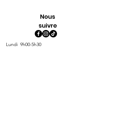
Nous
suivre
Lundi 9h00-5h30
Mardi 9h00-5h30
Mercredi 9h00-5h30
Jeudi 9h00-9h00
Vendredi 9h00-9h00
Samedi 9h00-5h00
Dimanche 9h00-5h00
Abonne-toi à l'infolettre
Prénom
*