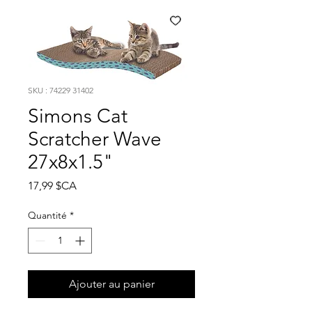
SKU : 74229 31402
Simons Cat
Scratcher Wave
27x8x1.5"
Prix
17,99 $CA
Quantité
*
Ajouter au panier