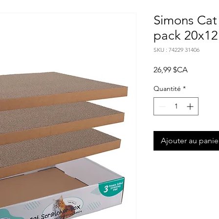
Simons Cat 
pack 20x12
SKU : 74229 31406
Prix
26,99 $CA
Quantité
*
Ajouter au panie