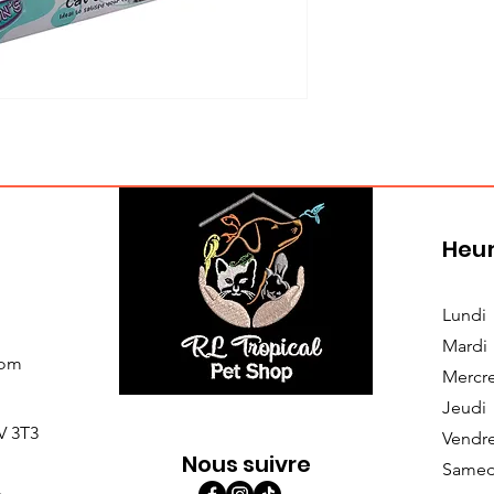
Heur
Lundi
Mardi
com
Mercr
Jeudi
V 3T3
Vendr
Nous suivre
Samed