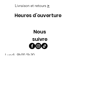
Livraison et retours
>
Heures d'ouverture
Nous
suivre
Lundi 9h00-5h30
Mardi 9h00-5h30
Mercredi 9h00-5h30
Jeudi 9h00-9h00
Vendredi 9h00-9h00
Samedi 9h00-5h00
Dimanche 9h00-5h00
Abonne-toi à l'infolettre