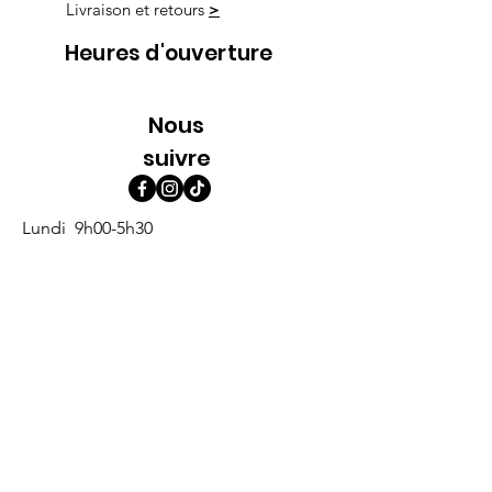
Livraison et retours
>
Heures d'ouverture
Nous
suivre
Lundi 9h00-5h30
Mardi 9h00-5h30
Mercredi 9h00-5h30
Jeudi 9h00-9h00
Vendredi 9h00-9h00
Samedi 9h00-5h00
Dimanche 9h00-5h00
Abonne-toi à l'infolettre