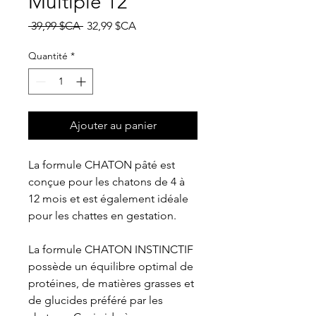
Multiple 12
Prix
Prix
 39,99 $CA 
32,99 $CA
original
promotionnel
Quantité
*
Ajouter au panier
La formule CHATON pâté est
conçue pour les chatons de 4 à
12 mois et est également idéale
pour les chattes en gestation.
La formule CHATON INSTINCTIF
possède un équilibre optimal de
protéines, de matières grasses et
de glucides préféré par les