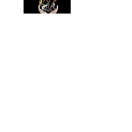
Information
506 739 7130
rltropical@hotmail.com
721-A, rue Victoria
Edmundston, NB E3V 3T3
Livraison et retours
>
Heures d'ouverture
Nous