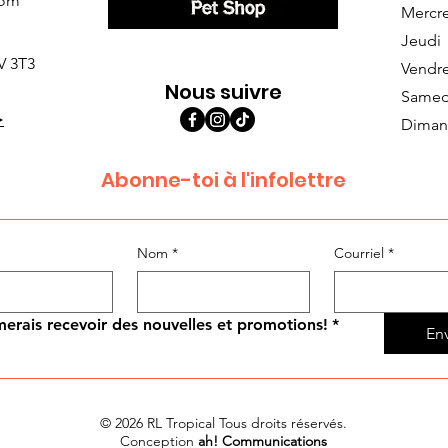
com
Mercr
Jeudi
V 3T3
Vendr
Nous suivre
Samed
>
Diman
Abonne-toi à l'infolettre
Nom
*
Courriel
*
merais recevoir des nouvelles et promotions!
*
En
© 2026 RL Tropical Tous droits réservés.
Conception
ah! Communications