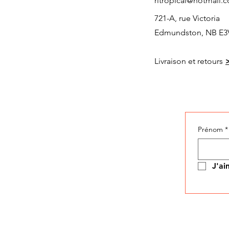
rltropical@hotmail.
721-A, rue Victoria
Edmundston, NB E3
Livraison et retours
Prénom
*
J'ai