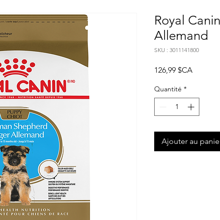
Royal Canin
Allemand
SKU : 3011141800
Prix
126,99 $CA
Quantité
*
Ajouter au panie