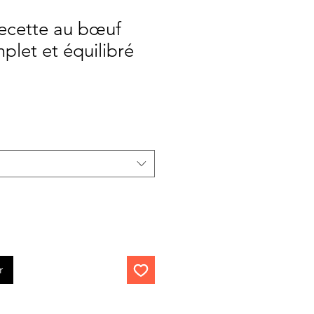
Recette au bœuf
plet et équilibré
Prix
promotionnel
r