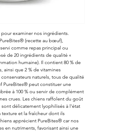
c pour examiner nos ingrédients.
 PureBites® (recette au bœuf),
re servi comme repas principal ou
sé de 20 ingrédients de qualité «
mmation humaine). Il contient 80 % de
s, ainsi que 2 % de vitamines
 conservateurs naturels, tous de qualité
f PureBites® peut constituer une
librée à 100 % ou servir de complément
ines crues. Les chiens raffolent du goût
sont délicatement lyophilisés à l'état
 texture et la fraîcheur dont ils
 chiens apprécient PureBites® car nos
es en nutriments, favorisant ainsi une