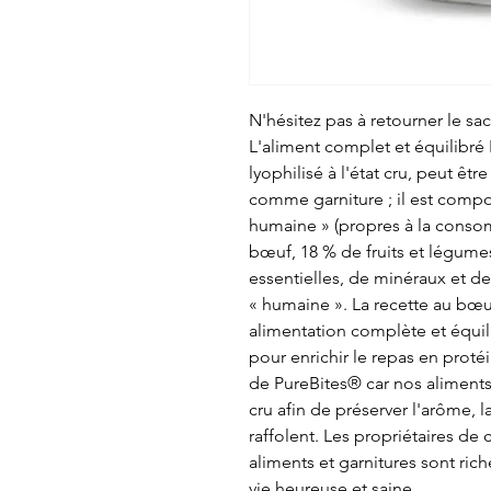
N'hésitez pas à retourner le sa
L'aliment complet et équilibré
lyophilisé à l'état cru, peut êt
comme garniture ; il est compo
humaine » (propres à la conso
bœuf, 18 % de fruits et légume
essentielles, de minéraux et de
« humaine ». La recette au bœu
alimentation complète et équi
pour enrichir le repas en proté
de PureBites® car nos aliments 
cru afin de préserver l'arôme, la
raffolent. Les propriétaires de
aliments et garnitures sont rich
vie heureuse et saine.