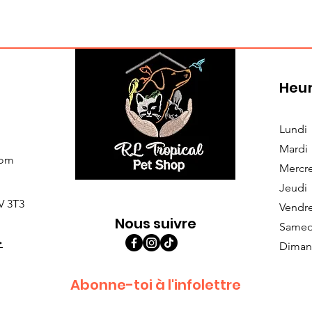
Heur
Lundi
Mardi
com
Mercr
Jeudi
V 3T3
Vendr
Nous suivre
Samed
>
Diman
Abonne-toi à l'infolettre