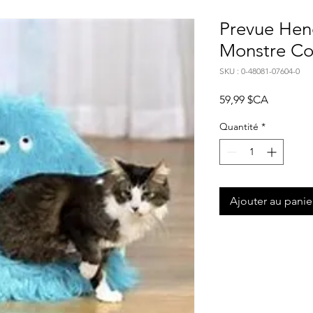
Prevue Hen
Monstre Co
SKU : 0-48081-07604-0
Prix
59,99 $CA
Quantité
*
Ajouter au panie