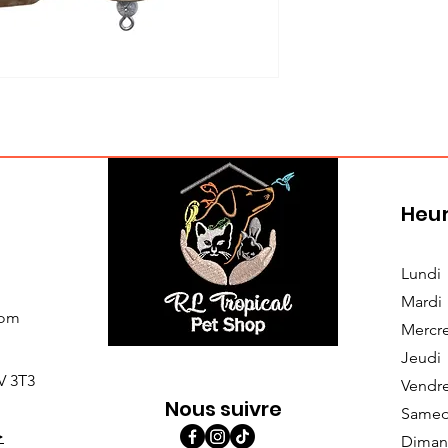
Heur
Lundi
Mardi
com
Mercr
Jeudi
V 3T3
Vendr
Nous suivre
Samed
>
Diman