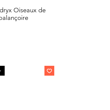
dryx Oiseaux de
balançoire
r