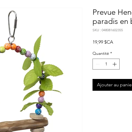
Prevue Hen
paradis en 
SKU : 048081602355
Prix
19,99 $CA
Quantité
*
Ajouter au panie