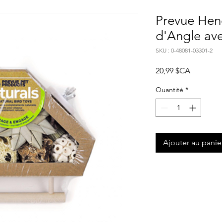
Prevue Hen
d'Angle ave
SKU : 0-48081-03301-2
Prix
20,99 $CA
Quantité
*
Ajouter au panie