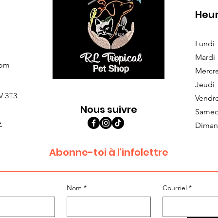
Heur
Lundi
Mardi
com
Mercr
Jeudi
V 3T3
Vendr
Nous suivre
Samed
>
Diman
Abonne-toi à l'infolettre
Nom
*
Courriel
*