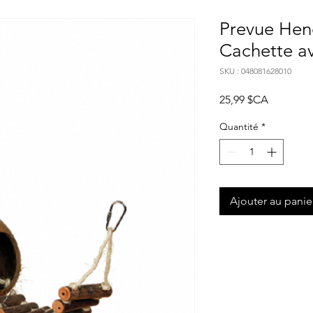
Prevue Hen
Cachette av
SKU : 048081628010
Prix
25,99 $CA
Quantité
*
Ajouter au panie