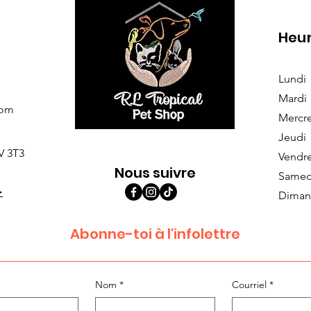
Heur
Lundi
Mardi
com
Mercr
Jeudi
V 3T3
Vendr
Nous suivre
Samed
>
Diman
Abonne-toi à l'infolettre
Nom
*
Courriel
*