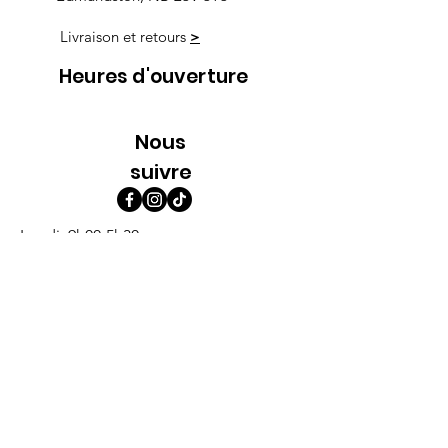
Livraison et retours
>
Heures d'ouverture
Nous
suivre
Lundi 9h00-5h30
Mardi 9h00-5h30
Mercredi 9h00-5h30
Jeudi 9h00-9h00
Vendredi 9h00-9h00
Samedi 9h00-5h00
Dimanche 9h00-5h00
Abonne-toi à l'infolettre