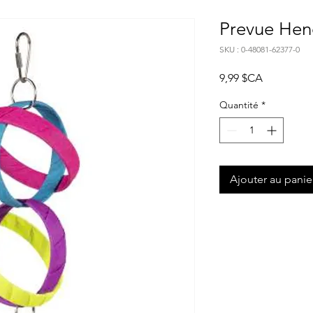
Prevue Hen
SKU : 0-48081-62377-0
Prix
9,99 $CA
Quantité
*
Ajouter au panie