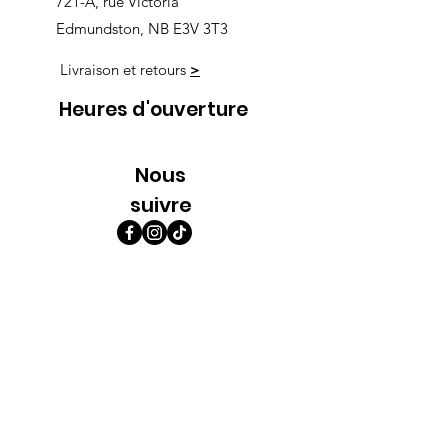
721-A, rue Victoria
Edmundston, NB E3V 3T3
Livraison et retours
>
Heures d'ouverture
Nous
suivre
Lundi 9h00-5h30
Mardi 9h00-5h30
Mercredi 9h00-5h30
Jeudi 9h00-9h00
Vendredi 9h00-9h00
Samedi 9h00-5h00
Dimanche 9h00-5h00