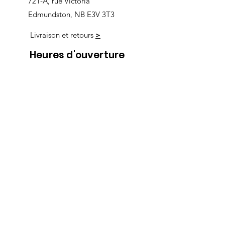
721-A, rue Victoria
Edmundston, NB E3V 3T3
Livraison et retours
>
Heures d'ouverture
Nous
suivre
Lundi 9h00-5h30
Mardi 9h00-5h30
Mercredi 9h00-5h30
Jeudi 9h00-9h00
Vendredi 9h00-9h00
Samedi 9h00-5h00
Dimanche 9h00-5h00