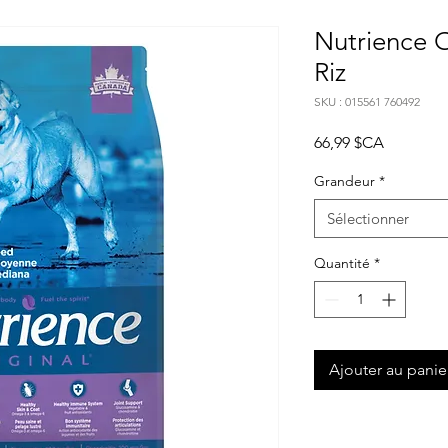
Nutrience O
Riz
SKU : 015561 760492
Prix
66,99 $CA
Grandeur
*
Sélectionner
Quantité
*
Ajouter au panie