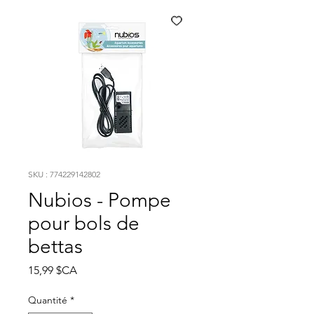
SKU : 774229142802
Nubios - Pompe
pour bols de
bettas
Prix
15,99 $CA
Quantité
*