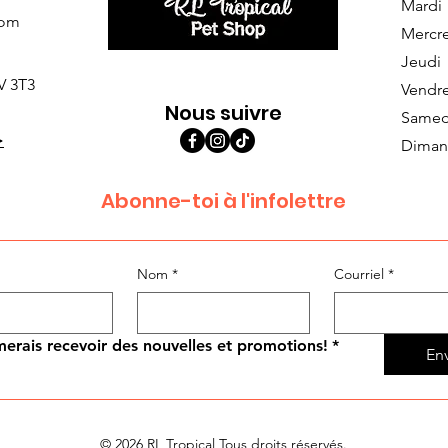
Mardi
com
Mercr
Jeudi
V 3T3
Vendr
Nous suivre
Samed
>
Diman
Abonne-toi à l'infolettre
Nom
*
Courriel
*
merais recevoir des nouvelles et promotions!
*
En
© 2026 RL Tropical Tous droits réservés.