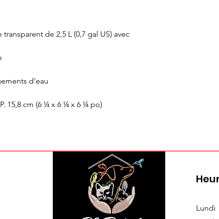
transparent de 2,5 L (0,7 gal US) avec
e
gements d'eau
 P. 15,8 cm (6 ¼ x 6 ¼ x 6 ¼ po)
Heur
Lundi