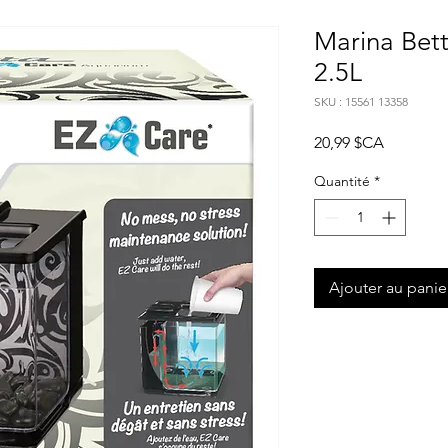
Marina Bett
2.5L
SKU : 15561 13358
Prix
20,99 $CA
Quantité
*
Ajouter au panie