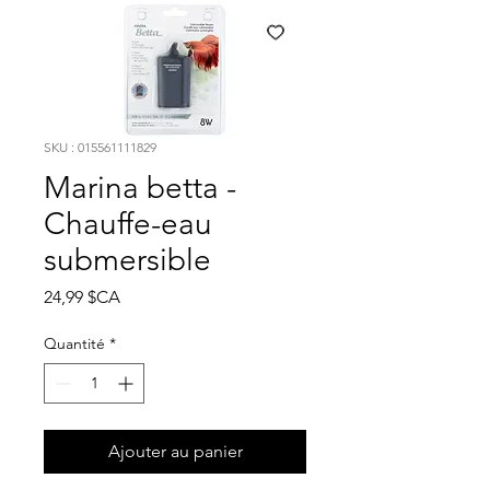
SKU : 015561111829
Marina betta -
Chauffe-eau
submersible
Prix
24,99 $CA
Quantité
*
Ajouter au panier