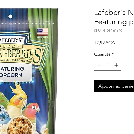
Lafeber's Nu
Featuring 
SKU : 41054 61640
Prix
12,99 $CA
Quantité
*
Ajouter au panie