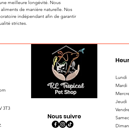
 une meilleure longévité. Nous
 aliments de manière naturelle. Nos
boratoire indépendant afin de garantir
lité strictes.
Heur
Lundi
Mardi
com
Mercr
Jeudi
V 3T3
Vendr
Nous suivre
Samed
>
Diman