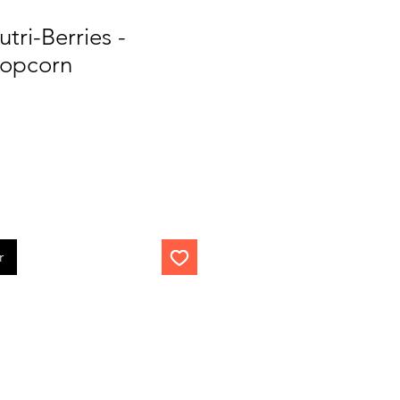
tri-Berries -
popcorn
r