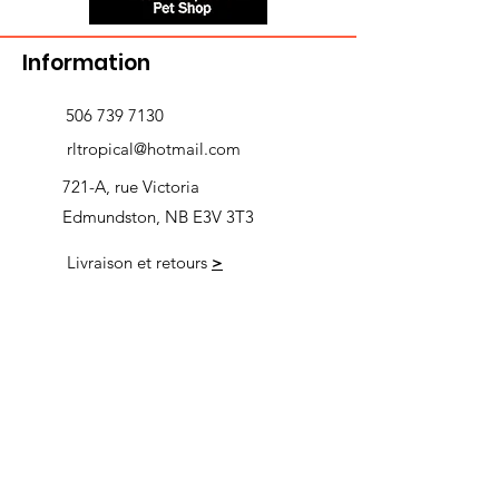
Information
506 739 7130
rltropical@hotmail.com
721-A, rue Victoria
Edmundston, NB E3V 3T3
Livraison et retours
>
Heures d'ouverture
Nous
suivre
Lundi 9h00-5h30