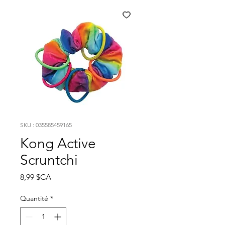
SKU : 035585459165
Kong Active
Scruntchi
Prix
8,99 $CA
Quantité
*