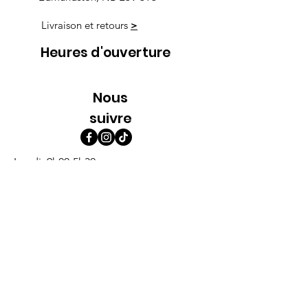
Livraison et retours
>
Heures d'ouverture
Nous
suivre
Lundi 9h00-5h30
Mardi 9h00-5h30
Mercredi 9h00-5h30
Jeudi 9h00-9h00
Vendredi 9h00-9h00
Samedi 9h00-5h00
Dimanche 9h00-5h00
Abonne-toi à l'infolettre