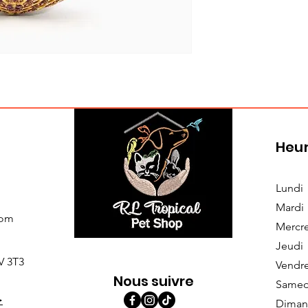
Heur
Lundi
Mardi
com
Mercr
Jeudi
V 3T3
Vendr
Nous suivre
Samed
>
Diman