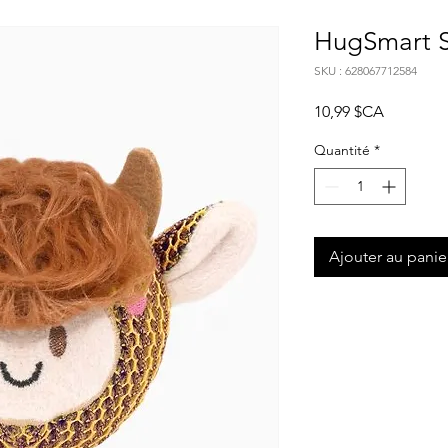
HugSmart S
SKU : 628067712584
Prix
10,99 $CA
Quantité
*
Ajouter au panie