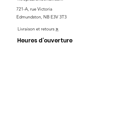
721-A, rue Victoria
Edmundston, NB E3V 3T3
Livraison et retours
>
Heures d'ouverture
Nous
suivre
Lundi 9h00-5h30
Mardi 9h00-5h30
Mercredi 9h00-5h30
Jeudi 9h00-9h00
Vendredi 9h00-9h00
Samedi 9h00-5h00