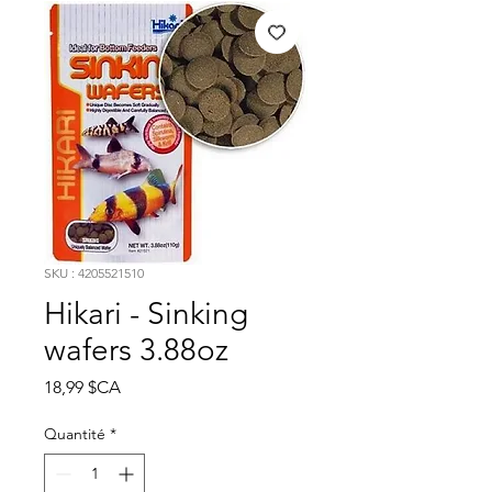
SKU : 4205521510
Hikari - Sinking
wafers 3.88oz
Prix
18,99 $CA
Quantité
*