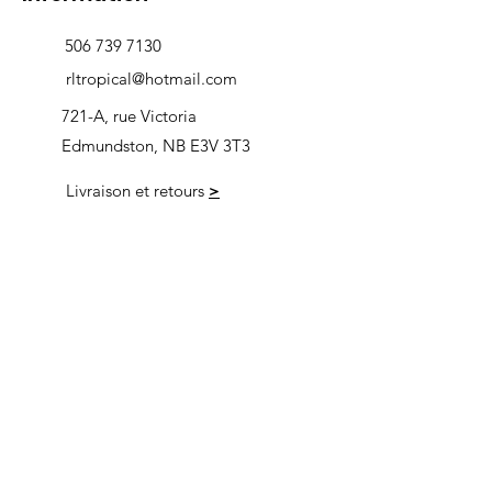
506 739 7130
rltropical@hotmail.com
721-A, rue Victoria
Edmundston, NB E3V 3T3
Livraison et retours
>
Heures d'ouverture
Nous
suivre
Lundi 9h00-5h30
Mardi 9h00-5h30
Mercredi 9h00-5h30