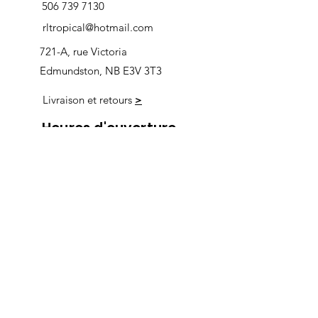
506 739 7130
rltropical@hotmail.com
721-A, rue Victoria
Edmundston, NB E3V 3T3
Livraison et retours
>
Heures d'ouverture
Nous
suivre
Lundi 9h00-5h30
Mardi 9h00-5h30
Mercredi 9h00-5h30
Jeudi 9h00-9h00