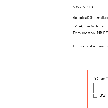
506 739 7130
rltropical@hotmail.
721-A, rue Victoria
Edmundston, NB E3
Livraison et retours
Prénom
*
J'ai