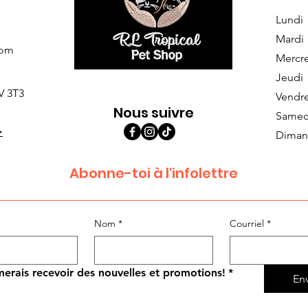
Lundi
Mardi
com
Mercr
Jeudi
V 3T3
Vendr
Nous suivre
Samed
>
Diman
Abonne-toi à l'infolettre
Nom
*
Courriel
*
merais recevoir des nouvelles et promotions!
*
En