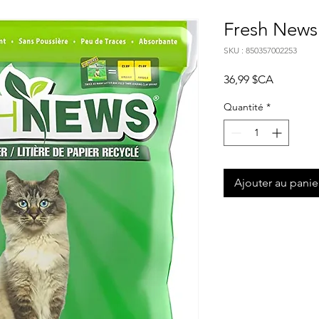
Fresh News
SKU : 850357002253
Prix
36,99 $CA
Quantité
*
Ajouter au panie