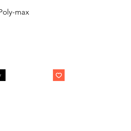
 Poly-max
r