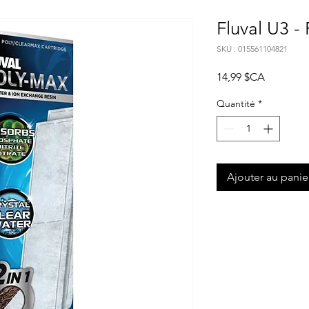
Fluval U3 -
SKU : 015561104821
Prix
14,99 $CA
Quantité
*
Ajouter au panie