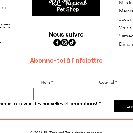
Mardi
com
Mercr
Jeudi
V 3T3
Vendr
Nous suivre
Samed
>
Diman
Abonne-toi à l'infolettre
Nom
*
Courriel
*
merais recevoir des nouvelles et promotions!
*
En
© 2026 RL Tropical Tous droits réservés.