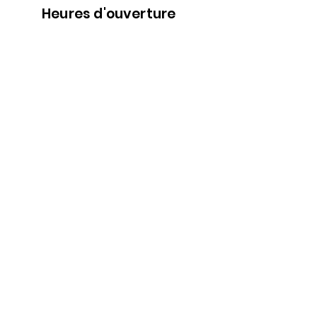
Heures d'ouverture
Nous
suivre
Lundi 9h00-5h30
Mardi 9h00-5h30
Mercredi 9h00-5h30
Jeudi 9h00-9h00
Vendredi 9h00-9h00
Samedi 9h00-5h00
Dimanche 9h00-5h00
Abonne-toi à l'infolettre