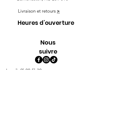
Livraison et retours
>
Heures d'ouverture
Nous
suivre
Lundi 9h00-5h30
Mardi 9h00-5h30
Mercredi 9h00-5h30
Jeudi 9h00-9h00
Vendredi 9h00-9h00
Samedi 9h00-5h00
Dimanche 9h00-5h00
Abonne-toi à l'infolettre