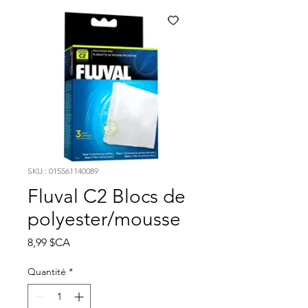
SKU : 015561140089
Fluval C2 Blocs de
polyester/mousse
Prix
8,99 $CA
Quantité
*