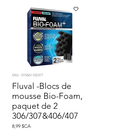
SKU : 015561102377
Fluval -Blocs de
mousse Bio-Foam,
paquet de 2
306/307&406/407
Prix
8,99 $CA