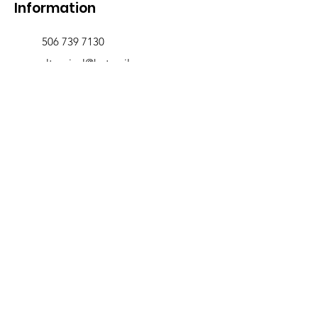
Information
506 739 7130
rltropical@hotmail.com
721-A, rue Victoria
Edmundston, NB E3V 3T3
Livraison et retours
>
Heures d'ouverture
Nous
suivre
Lundi 9h00-5h30
Mardi 9h00-5h30
Mercredi 9h00-5h30