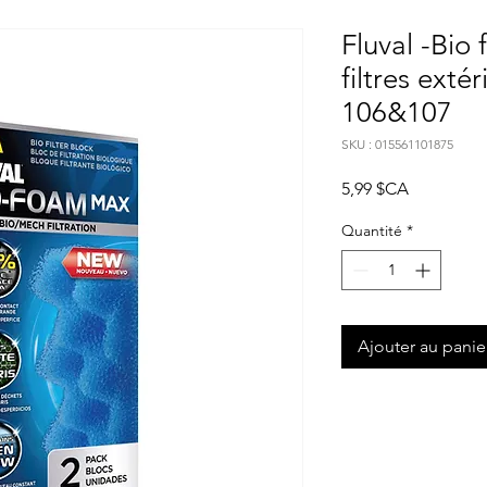
Fluval -Bio
filtres exté
106&107
SKU : 015561101875
Prix
5,99 $CA
Quantité
*
Ajouter au panie