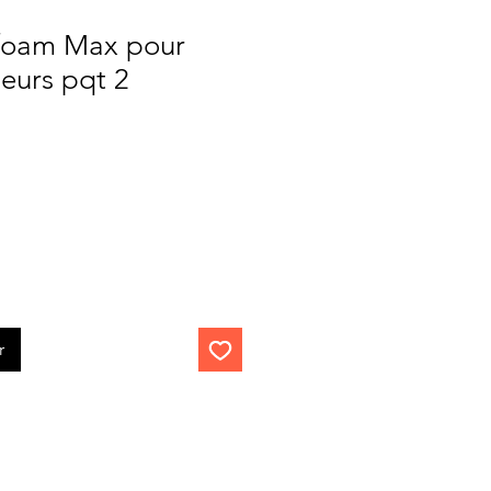
 foam Max pour
rieurs pqt 2
r