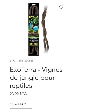
SKU : 15561230865
ExoTerra - Vignes
de jungle pour
reptiles
Prix
23,99 $CA
Quantité
*