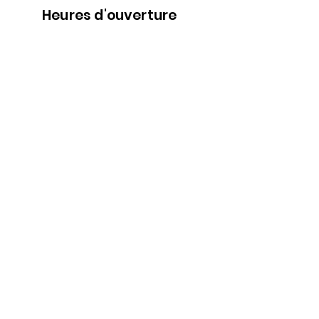
Heures d'ouverture
Nous
suivre
Lundi 9h00-5h30
Mardi 9h00-5h30
Mercredi 9h00-5h30
Jeudi 9h00-9h00
Vendredi 9h00-9h00
Samedi 9h00-5h00
Dimanche 9h00-5h00
Abonne-toi à l'infolettre