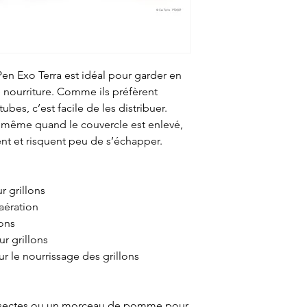
 Pen Exo Terra est idéal pour garder en
de nourriture. Comme ils préfèrent
tubes, c’est facile de les distribuer.
 même quand le couvercle est enlevé,
ent et risquent peu de s’échapper.
 grillons
aération
ons
r grillons
r le nourrissage des grillons
r insectes ou un morceau de pomme pour