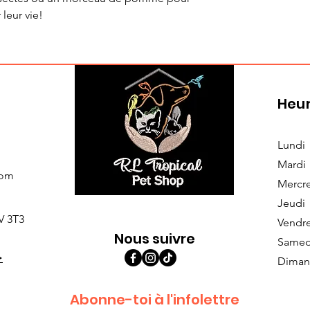
 leur vie!
Heur
Lundi
Mardi
com
Mercr
Jeudi
V 3T3
Vendr
Nous suivre
Samed
>
Diman
Abonne-toi à l'infolettre