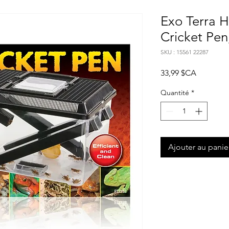
Exo Terra H
Cricket Pen
SKU : 15561 22287
Prix
33,99 $CA
Quantité
*
Ajouter au panie