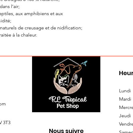
ans l’air;
eptiles, aux amphibiens et aux
idité;
aturels de creusage et de nidification;
aitée à la chaleur.
Heur
Lundi
Mardi
com
Mercr
Jeudi
V 3T3
Vendr
Nous suivre
Samed