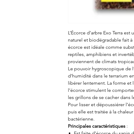
L’Écorce d’arbre Exo Terra est 
naturel et biodégradable fait à
écorce est idéale comme substr
reptiles, amphibiens et inverté
proviennent de climats tropic
Le pouvoir hygroscopique de l’
d’humidité dans le terrarium e
libérer lentement. La forme et
l’écorce stimulent le comport
les grillons de se cacher dans l
Pour lisser et dépoussiérer l’éc
puis elle est traitée à la chale
bactérienne.
Principales caractéristiques
:
Est faite d’écorce du sapin 