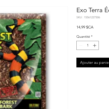
Exo Terra É
SKU : 15561227506
Prix
14,99 $CA
Quantité
*
Ajouter au panie