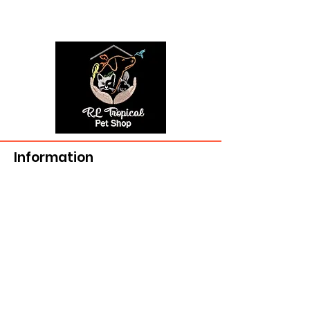
Information
506 739 7130
rltropical@hotmail.com
721-A, rue Victoria
Edmundston, NB E3V 3T3
Livraison et retours
>
Heures d'ouverture