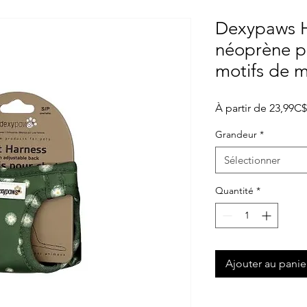
Dexypaws H
néoprène po
motifs de m
À partir de
23,99C$
Grandeur
*
Sélectionner
Quantité
*
Ajouter au panie