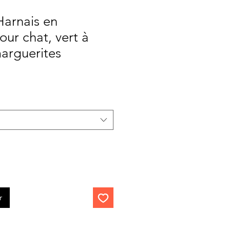
arnais en
ur chat, vert à
arguerites
Prix
promotionnel
r