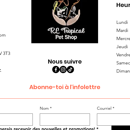
Heur
Lundi
Mardi
com
Mercr
Jeudi
V 3T3
Vendr
Nous suivre
Samed
>
Diman
Abonne-toi à l'infolettre
Nom
*
Courriel
*
merais recevoir des nouvelles et promotions!
*