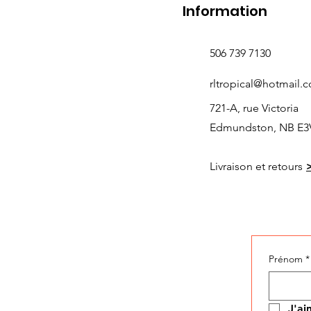
Information
506 739 7130
rltropical@hotmail.
721-A, rue Victoria
Edmundston, NB E3
Livraison et retours
Prénom
*
J'ai